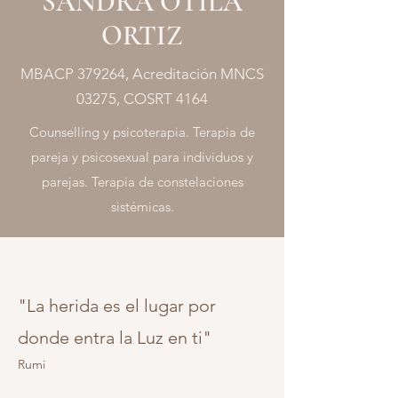
SANDRA OTILA
ORTIZ
MBACP 379264, Acreditación MNCS
03275, COSRT 4164
Counselling y psicoterapia. Terapia de
pareja y psicosexual para individuos y
parejas. Terapia de constelaciones
sistémicas.
"La herida es el lugar por
donde entra la Luz en ti"
Rumi